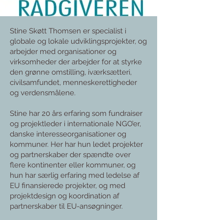
Stine Skøtt Thomsen er specialist i
globale og lokale udviklingsprojekter, og
arbejder med organisationer og
virksomheder der arbejder for at styrke
den grønne omstilling, iværksætteri,
civilsamfundet, menneskerettigheder
og verdensmålene.
Stine har 20 års erfaring som fundraiser
og projektleder i internationale NGO’er,
danske interesseorganisationer og
kommuner. Her har hun ledet projekter
og partnerskaber der spændte over
flere kontinenter eller kommuner, og
hun har særlig erfaring med ledelse af
EU finansierede projekter, og med
projektdesign og koordination af
partnerskaber til EU-ansøgninger.