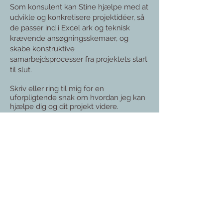
Som konsulent kan Stine hjælpe med at
udvikle og konkretisere projektidéer, så
de passer ind i Excel ark og teknisk
krævende ansøgningsskemaer, og
skabe konstruktive
samarbejdsprocesser fra projektets start
til slut.
Skriv eller ring til mig for en
uforpligtende snak om hvordan jeg kan
hjælpe dig og dit projekt videre.
Virksomhedskontakt:
Projektrådgiveren
v/ Stine Skøtt Thomsen
tlf.
25 88 48 58
stine@projektraadgiveren.dk
www.projektraadgiveren.dk