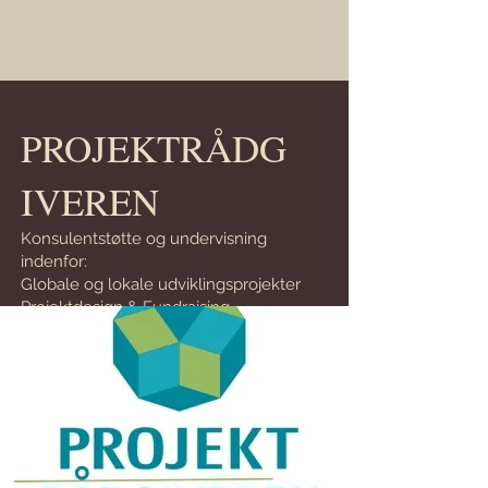
PROJEKTRÅDG
IVEREN
Konsulentstøtte og undervisning
indenfor:
Globale og lokale udviklingsprojekter
Projektdesign & Fundraising
Projektledelse & Evaluering