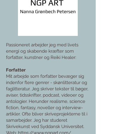
Passioneret arbejder jeg med livets
energi og skabende kræfter som
forfatter, kunstner og Reiki Healer:
Forfatter
Mit arbejde som forfatter bevæger sig
indenfor flere genrer - skønlitteratur og
faglitteratur. Jeg skriver tekster til bøger,
aviser, tidsskrifter, podcast, videoer og
antologier. Herunder realisme, science
fiction, fantasy, noveller og interview-
artikler. Ofte bliver skriveprojekterne til i
samarbejder. Jeg har studeret
Skrivekunst ved Syddansk Universitet.
Web:
https://www.ngpart.com/