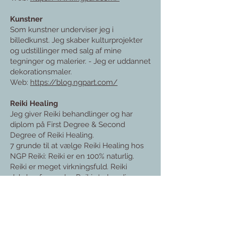
Kunstner
Som kunstner underviser jeg i
billedkunst. Jeg skaber kulturprojekter
og udstillinger med salg af mine
tegninger og malerier. - Jeg er uddannet
dekorationsmaler.
Web:
https://blog.ngpart.com/
Reiki Healing
Jeg giver Reiki behandlinger og har
diplom på First Degree & Second
Degree of Reiki Healing.
7 grunde til at vælge Reiki Healing hos
NGP Reiki: Reiki er en 100% naturlig.
Reiki er meget virkningsfuld. Reiki
dybde-afspænder. Reiki styrker din
helse og helhed. Reiki virker holistisk.
Reiki efterlader dig styrket og
afbalanceret. Reiki lindrer og heler både
mentalt, følelsesmæssig og kropsligt.