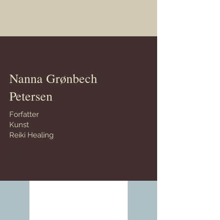
Nanna Grønbech
Petersen
Forfatter
Kunst
Reiki Healing
aling