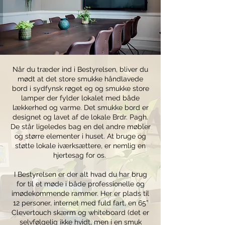
Når du træder ind i Bestyrelsen, bliver du
mødt at det store smukke håndlavede
bord i sydfynsk røget eg og smukke store
lamper der fylder lokalet med både
lækkerhed og varme. Det smukke bord er
designet og lavet af de lokale Brdr. Pagh.
De står ligeledes bag en del andre møbler
og større elementer i huset. At bruge og
støtte lokale iværksættere, er nemlig en
hjertesag for os.
I Bestyrelsen er der alt hvad du har brug
for til et møde i både professionelle og
imødekommende rammer. Her er plads til
12 personer, internet med fuld fart, en 65”
Clevertouch skærm og whiteboard (det er
selvfølgelig ikke hvidt, men i en smuk