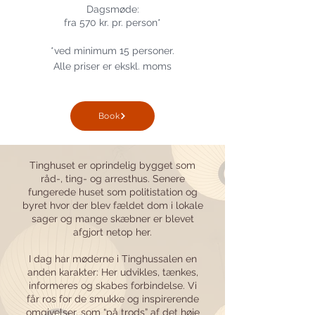
Dagsmøde:
fra 570 kr. pr. person*
*ved minimum 15 personer.
Alle priser er
ekskl. moms
Book
Tinghuset er oprindelig bygget som
råd-, ting- og arresthus. Senere
fungerede huset som politistation og
byret hvor der blev fældet dom i lokale
sager og mange skæbner er blevet
afgjort netop her.
I dag har møderne i Tinghussalen en
anden karakter: Her udvikles, tænkes,
informeres og skabes forbindelse. Vi
får ros for de smukke og inspirerende
omgivelser, som “på trods” af det høje