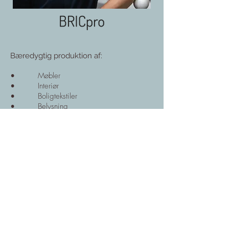
Bæredygtig produktion af:
• Møbler
• Interiør
• Boligtekstiler
• Belysning
Virksomhedskontakt:
BRIC pro
v/ Mads Bisgaard Christensen
tlf.
26 11 38 59
info@bricpro.com
www.bricpro.com